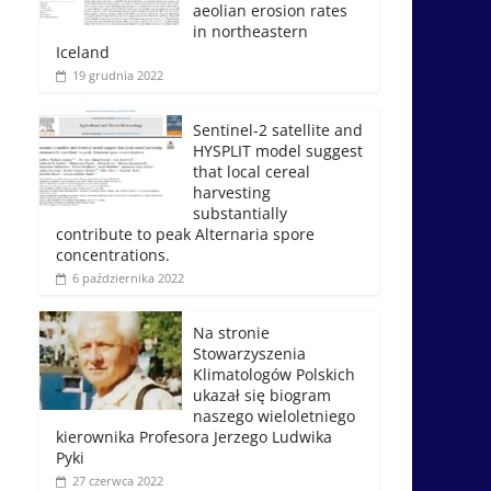
aeolian erosion rates
in northeastern
Iceland
19 grudnia 2022
Sentinel-2 satellite and
HYSPLIT model suggest
that local cereal
harvesting
substantially
contribute to peak Alternaria spore
concentrations.
6 października 2022
Na stronie
Stowarzyszenia
Klimatologów Polskich
ukazał się biogram
naszego wieloletniego
kierownika Profesora Jerzego Ludwika
Pyki
27 czerwca 2022