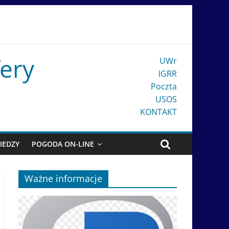
fery
UWr
IGRR
Poczta
USOS
KONTAKT
IEDZY
POGODA ON-LINE
Ważne informacje