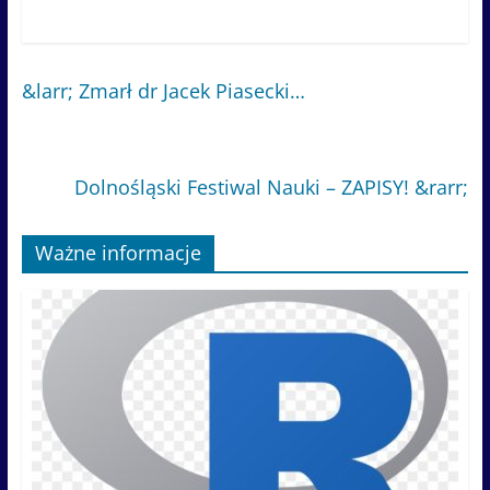
&larr;
Zmarł dr Jacek Piasecki…
Dolnośląski Festiwal Nauki – ZAPISY!
&rarr;
Ważne informacje