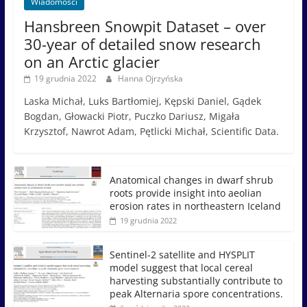
Wiadomości
Hansbreen Snowpit Dataset – over
30-year of detailed snow research
on an Arctic glacier
19 grudnia 2022
Hanna Ojrzyńska
Laska Michał, Luks Bartłomiej, Kępski Daniel, Gądek
Bogdan, Głowacki Piotr, Puczko Dariusz, Migała
Krzysztof, Nawrot Adam, Pętlicki Michał, Scientific Data.
Anatomical changes in dwarf shrub
roots provide insight into aeolian
erosion rates in northeastern Iceland
19 grudnia 2022
Sentinel-2 satellite and HYSPLIT
model suggest that local cereal
harvesting substantially contribute to
peak Alternaria spore concentrations.