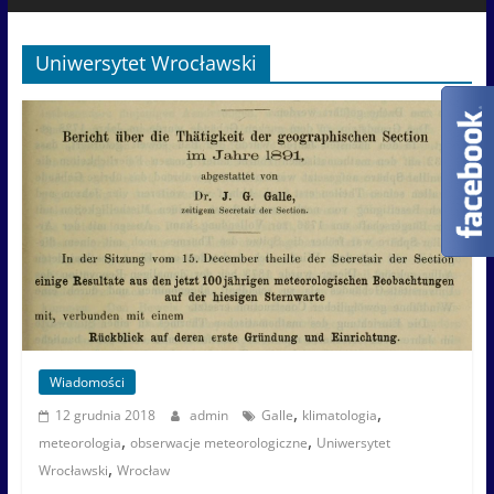
Uniwersytet Wrocławski
Wiadomości
,
,
12 grudnia 2018
admin
Galle
klimatologia
,
,
meteorologia
obserwacje meteorologiczne
Uniwersytet
,
Wrocławski
Wrocław