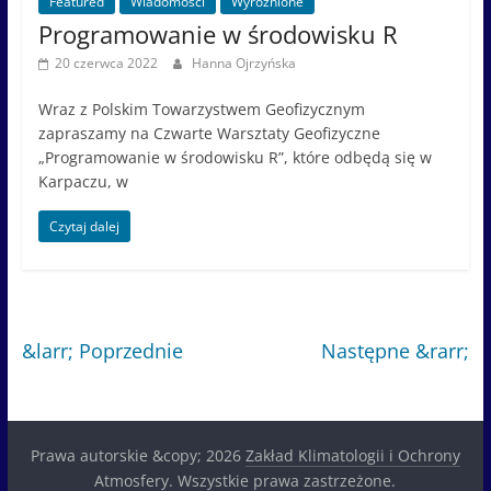
Featured
Wiadomości
Wyróżnione
Programowanie w środowisku R
20 czerwca 2022
Hanna Ojrzyńska
Wraz z Polskim Towarzystwem Geofizycznym
zapraszamy na Czwarte Warsztaty Geofizyczne
„Programowanie w środowisku R”, które odbędą się w
Karpaczu, w
Czytaj dalej
&larr; Poprzednie
Następne &rarr;
Prawa autorskie &copy; 2026
Zakład Klimatologii i Ochrony
Atmosfery
. Wszystkie prawa zastrzeżone.