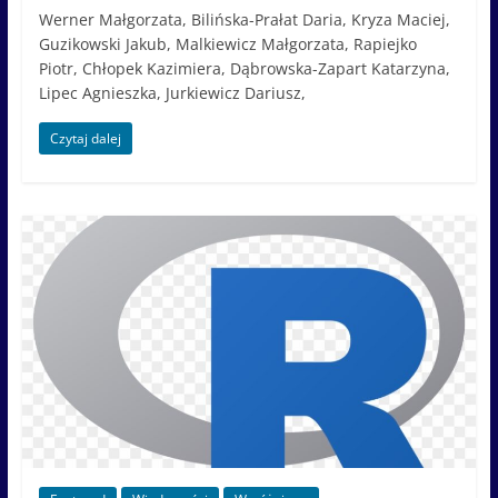
Werner Małgorzata, Bilińska-Prałat Daria, Kryza Maciej,
Guzikowski Jakub, Malkiewicz Małgorzata, Rapiejko
Piotr, Chłopek Kazimiera, Dąbrowska-Zapart Katarzyna,
Lipec Agnieszka, Jurkiewicz Dariusz,
Czytaj dalej